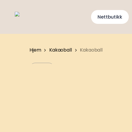
Skip
to
Nettbutikk
main
content
Hjem
Kakaoball
Kakaoball