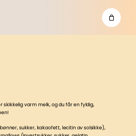
 skikkelig varm melk, og du får en fyldig,
pen!
nner, sukker, kakaofett, lecitin av solsikke),
allows (invertsukker, sukker, gelatin,