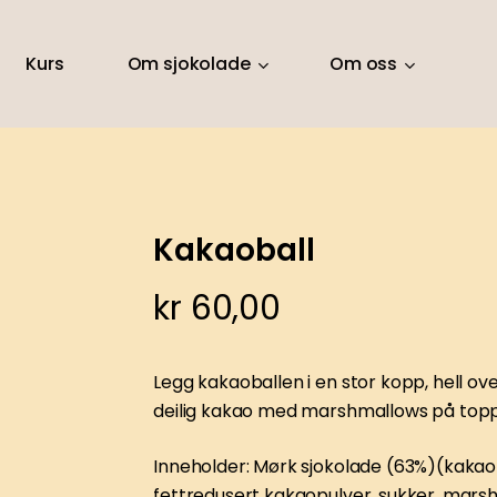
Kurs
Om sjokolade
Om oss
Kakaoball
kr
60,00
Legg kakaoballen i en stor kopp, hell over
deilig kakao med marshmallows på top
Inneholder: Mørk sjokolade (63%)(kakaobø
fettredusert kakaopulver, sukker, marshm