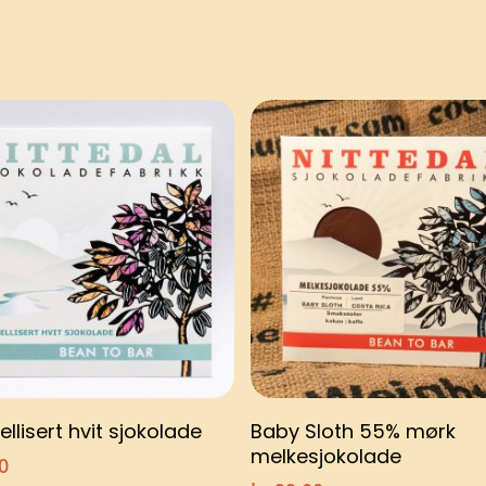
Legg i handlekurv
Legg i handlekurv
llisert hvit sjokolade
Baby Sloth 55% mørk
melkesjokolade
0