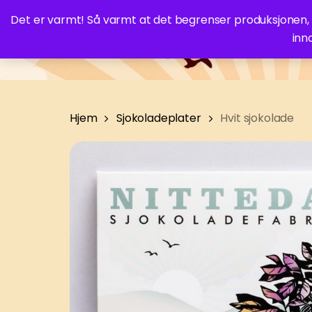
Skip
Det er varmt! Så varmt at det begrenser produksjonen, og 
to
inn
Ne
main
content
Hjem
Sjokoladeplater
Hvit sjokolade