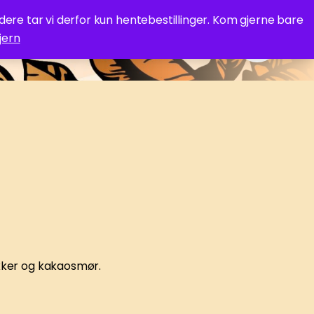
idere tar vi derfor kun hentebestillinger. Kom gjerne bare
jern
s
ukker og kakaosmør.