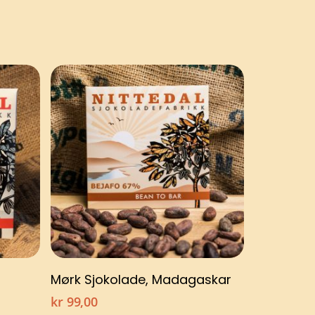
Legg i handlekurv
Mørk Sjokolade, Madagaskar
kr
99,00