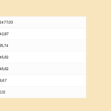
2477,03
42,87
25,74
45,62
45,62
8,67
0,12