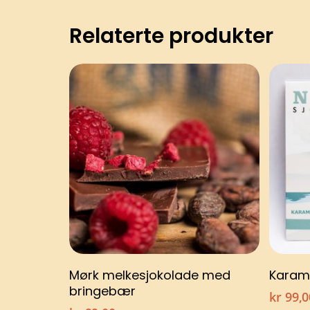
Relaterte produkter
Legg i handlekurv
Mørk melkesjokolade med
Karame
bringebær
kr
99,0