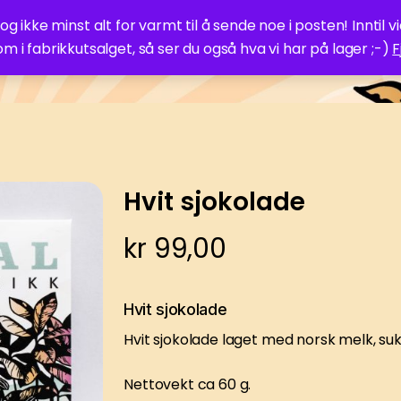
ikke minst alt for varmt til å sende noe i posten! Inntil v
om i fabrikkutsalget, så ser du også hva vi har på lager ;-)
F
ttbutikk
Kurs
Om sjokolade
Om os
Hvit sjokolade
kr
99,00
Hvit sjokolade
Hvit sjokolade laget med norsk melk, s
Nettovekt ca 60 g.