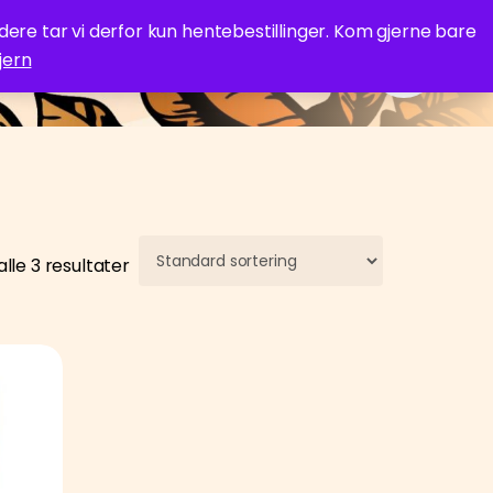
idere tar vi derfor kun hentebestillinger. Kom gjerne bare
jern
s
alle 3 resultater