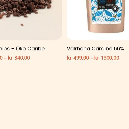
Dette
Velg alternativ
Velg alternativ
nibs – Öko Caribe
Valrhona Caraibe 66%
tet
produktet
Prisområde:
Pri
0
–
kr
340,00
kr
499,00
–
kr
1300,00
har
kr 90,00
kr 4
flere
til
til
er.
varianter.
kr 340,00
kr 1
tivene
Alternativene
kan
velges
på
tsiden
produktsiden