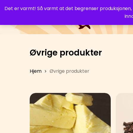
Skip
Det er varmt! Så varmt at det begrenser produksjonen, og 
to
inn
Ne
main
content
Øvrige produkter
Hjem
Øvrige produkter