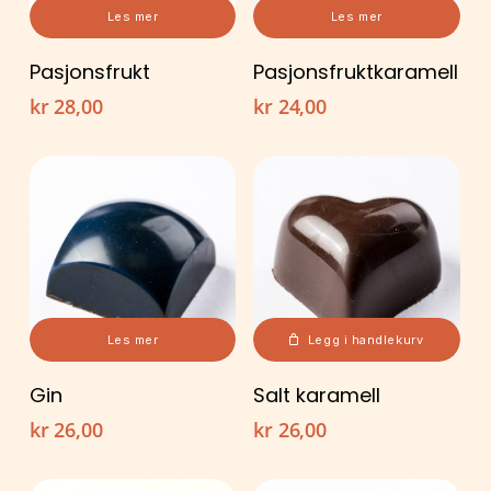
Les mer
Les mer
Pasjonsfrukt
Pasjonsfruktkaramell
kr
28,00
kr
24,00
Les mer
Legg i handlekurv
Gin
Salt karamell
kr
26,00
kr
26,00