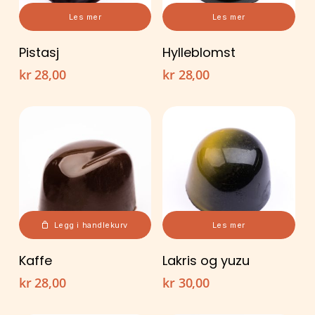
Les mer
Les mer
Pistasj
Hylleblomst
kr
28,00
kr
28,00
Legg i handlekurv
Les mer
Kaffe
Lakris og yuzu
kr
28,00
kr
30,00