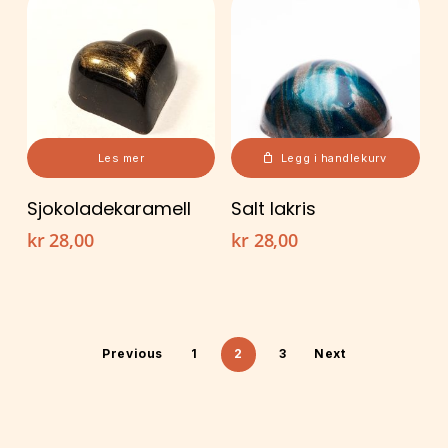
Les mer
Legg i handlekurv
Sjokoladekaramell
Salt lakris
kr
28,00
kr
28,00
Previous
1
2
3
Next